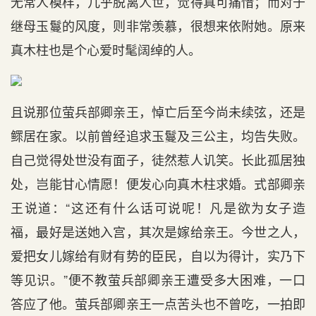
无常人模样，几乎脱离人世，觉得真可痛惜；而对于
继母玉鬘的风度，则非常羡慕，很想来依附她。原来
真木柱也是个心爱时髦阔绰的人。
且说那位萤兵部卿亲王，悼亡后至今尚未续弦，还是
鳏居在家。以前曾经追求玉鬘及三公主，均告失败。
自己觉得处世没有面子，徒然惹人讥笑。长此孤居独
处，岂能甘心情愿！便发心向真木柱求婚。式部卿亲
王说道：“这还有什么话可说呢！凡是欲为女子造
福，最好是送她入宫，其次是嫁给亲王。今世之人，
爱把女儿嫁给有财有势的臣民，自以为得计，实乃下
等见识。”便不教萤兵部卿亲王遭受多大困难，一口
答应了他。萤兵部卿亲王一点苦头也不曾吃，一拍即