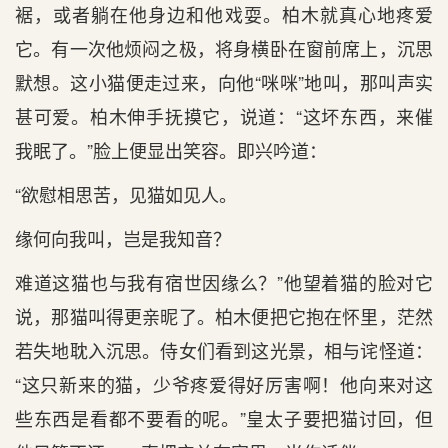
裾，或者躺在他身边和他戏耍。柏木就真心地疼爱
它。有一次他烦闷之极，将身横卧在窗前席上，沉思
默想。这小猫便走过来，向他“咪咪”地叫，那叫声实
甚可爱。柏木伸手抚摸它，说道：“这坏东西，来催
我眠了。”脸上便显出笑容。即兴吟道：
“
欲慰相思苦，见猫如见人。
缘何向我叫，岂是我知音？
难道这猫也与我有宿世因缘么？”他望着猫的脸对它
说，那猫叫得更亲昵了。柏木便把它抱在怀里，茫然
若失地耽入沉思。侍女们看到这光景，相与诧怪道：
“这只新来的猫，少爷疼爱得好厉害啊！他向来对这
些东西是看都不要看的呢。”皇太子要把猫讨回，但