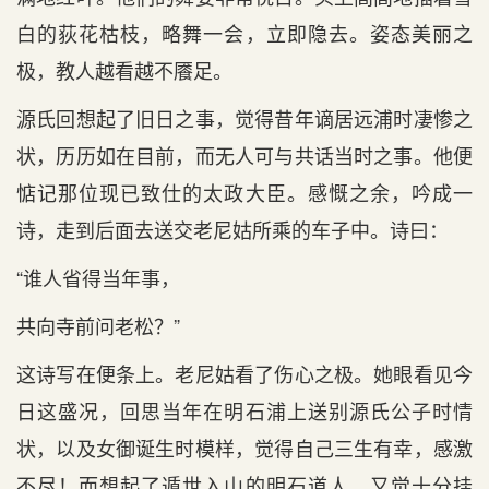
白的荻花枯枝，略舞一会，立即隐去。姿态美丽之
极，教人越看越不餍足。
源氏回想起了旧日之事，觉得昔年谪居远浦时凄惨之
状，历历如在目前，而无人可与共话当时之事。他便
惦记那位现已致仕的太政大臣。感慨之余，吟成一
诗，走到后面去送交老尼姑所乘的车子中。诗曰：
“
谁人省得当年事，
共向寺前问老松？
”
这诗写在便条上。老尼姑看了伤心之极。她眼看见今
日这盛况，回思当年在明石浦上送别源氏公子时情
状，以及女御诞生时模样，觉得自己三生有幸，感激
不尽！而想起了遁世入山的明石道人，又觉十分挂