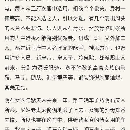
与。舞人从卫府次官中选用，相貌个个俊美，身材一
律等高。不能入选之人，引以为耻，有几个爱出风头
的人竟不胜悲伤。乐人则从石清水、贺茂等临时祭所
用的人中选择才能特别优越者，组成一班。又外加二
人，都是近卫府中大名鼎鼎的能手。神乐方面，也选
用许多人员。新皇帝、皇太子、冷泉院，都派殿上人
前来，分别为源氏服务。多不胜数的高官贵族的马
鞍、马副、随从、近侍童子等，都装饰得绚丽灿烂，
其美无比。
明石女御与紫夫人共乘一车。第二辆车子乃明石夫人
所乘，尼姑老太太偷偷地跟了上去。女御的乳母知悉
内情，所以也乘在这车中。供给诸女眷的侍女用的车
子，紫夫人五辆，明石女御五辆，明石夫人三辆，都