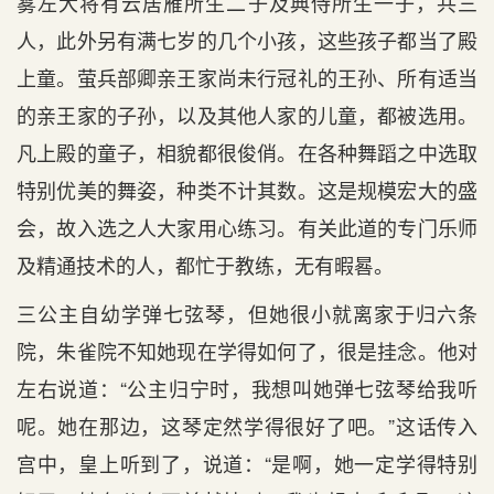
雾左大将有云居雁所生二子及典侍所生一子，共三
人，此外另有满七岁的几个小孩，这些孩子都当了殿
上童。萤兵部卿亲王家尚未行冠礼的王孙、所有适当
的亲王家的子孙，以及其他人家的儿童，都被选用。
凡上殿的童子，相貌都很俊俏。在各种舞蹈之中选取
特别优美的舞姿，种类不计其数。这是规模宏大的盛
会，故入选之人大家用心练习。有关此道的专门乐师
及精通技术的人，都忙于教练，无有暇晷。
三公主自幼学弹七弦琴，但她很小就离家于归六条
院，朱雀院不知她现在学得如何了，很是挂念。他对
左右说道：“公主归宁时，我想叫她弹七弦琴给我听
呢。她在那边，这琴定然学得很好了吧。”这话传入
宫中，皇上听到了，说道：“是啊，她一定学得特别