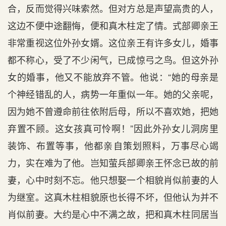
合，反而觉得兴味索然。但对方总是声望高贵的人，
这边不便中途翻悔，便和真木柱定了情。式部卿亲王
非常重视这位外孙女婿。这位亲王有许多女儿，婚事
都不称心，受了不少闲气，已成惊弓之鸟。但这外孙
女的婚事，他又不能放弃不管。他说：“她的母亲是
个神经错乱的人，病势一年重似一年。她的父亲呢，
因为她不曾遵命前往依附后母，所以不喜欢她，把她
弃置不顾。这女孩真可怜啊！”因此外孙女儿洞房里
装饰、布置等事，他都亲自策划照料，万事尽心竭
力，实在难为了他。岂知萤兵部卿亲王怀念已故的前
妻，心中时刻不忘。他只想娶一个相貌肖似前妻的人
为继室。这真木柱相貌原也长得不坏，但他认为并不
肖似前妻。大约是心中不满之故，把和真木柱同居当