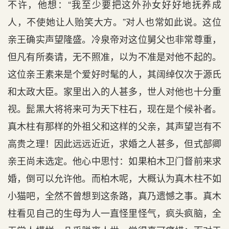
不许，他想：“我至少要把这外孙女好好地抚养成
人，不使她让人贻笑大方。”对人也常如此说。这位
亲王确实声望隆盛。冷泉帝对这位舅父也非常尊重，
但凡有所奏请，无不照准，以为不准是对他不起的。
这位亲王素来是个爱好时髦的人，其阔绰仅次于源氏
和太政大臣。家里出入的人甚多，世人对他也十分重
视。髭黑大将将来可为天下柱石，现在是个候补者。
真木柱有那样的外祖父和这样的父亲，其声望岂有不
高贵之理！因此远远近近，求婚之人甚多，但式部卿
亲王尚未选定。他心中思忖：如果柏木卫门督前来求
婚，倒可以允许他。而柏木呢，大概认为真木柱不如
小猫吧，全然不曾想到这条路，真乃遗憾之事。真木
柱看见自己的生母为人一直怪里怪气，疯头疯脑，全