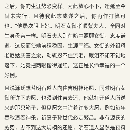
之后，你的生涯势必变样。为此放心不下，迁延至今
尚未实行。且待我此志成遂之后，你再作打算可
也。”他屡次阻止她。明石女御孝顺紫夫人，全同对
生身母亲一样。明石夫人则在暗中照顾女御，态度谦
逊，这反而使她前程稳固，生涯幸福。女御的外祖母
老尼姑庆喜之余，动辄忍不住流泪。眼泪不知不觉地
落下，她竟把两眼揩得通红。这正是长命幸福的一个
好例。
且说源氏想替明石道人向住吉明神还愿，同时明石女
御所许下的愿，也须到住吉去还，他就打开道人所送
来的那只箱子，但见愿文中许着许多大愿，例如每年
春秋演奏神乐，祈愿子孙世代必定繁昌。非有源氏的
威势，办不到这大规模的还愿，明石道人显然是预料