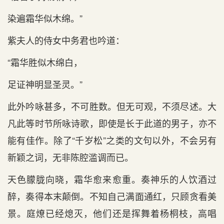
染遍霜华似木绵。
”
紫夫人的侍女中务君也吟道：
“
霜华胜似木绵白，
足证神明显圣灵。
”
此外吟咏甚多，不可胜数。但无可观，不须尽述。大
凡此等时节所咏诗歌，即使是长于此道的男子，亦不
能有佳作。除了“千岁松”之类的文句以外，不会另有
新颖之词，无非陈腔滥调而已。
天色朦胧向晓，霜华愈来愈重。奏神乐的人饮酒过
醉，奏得本末颠倒。不知自己满面通红，只顾贪看美
景。庭燎已经熄灭，他们还是挥舞着杨桐枝，高唱