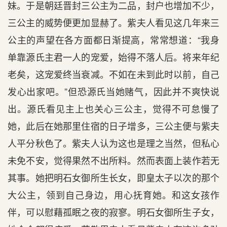
妹。于是朝廷晋封三公主为二品，封户也增加不少，
三公主的威势便更加显赫了。紫夫人看见这几年来三
公主的声望在各方面都日渐提高，常常想道：“我身
单靠源氏主君一人的宠爱，始得不落人后。将来年纪
老矣，这宠爱终当衰减。不如在未到此时以前，自己
发心出家吧。”但恐源氏当她赌气，因此并不爽快说
出。源氏看见主上也关心三公主，觉得不可怠慢了
她，此后在她那里住宿的日子增多，三公主便与紫夫
人平分秋色了。紫夫人认为这也是理之当然，但私心
未免不安，觉得果然不出所料。然而表面上装作若无
其事。她把明石女御所生长女，即皇太子以次的那个
大公主，领到自己身边，用心抚育她。和这女孩作
伴，可以慰藉孤眠之夜的寂寥。明石女御所生子女，