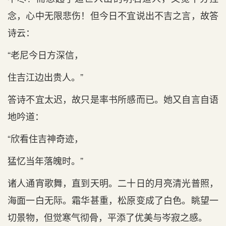
念，心中无限悲伤！但今日不宜说出不吉之言，故答
诗云：
“
老尼今日方深信，
住吉江边出贵人。
”
答诗不宜太迟，故只是率书所感而已。她又自言自语
地吟道：
“
欣看住吉神奇迹，
猛忆当年落魄时。
”
诸人通宵歌舞，直到天明。二十日的月亮清光普照，
海面一白无际。霜华甚重，松原变成了白色。眺望一
切景物，但觉寒气彻骨，平添了优美与岑寂之感。