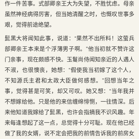
作一件苦事。式部卿亲王大为失望，不胜忧虑。母亲
虽然神经病得厉害，但当她清醒之时，也慨叹世事多
艰，觉得前途绝望。
髭黑大将闻知此事，说道：“果然不出所料！这萤兵
部卿亲王本来是个浮薄男子啊。”他当初就不赞许这
门亲事，现在颇感不快。玉鬘尚侍闻知亲近的人遇人
不淑，也很懊丧，她想：“假使我当初嫁了这个人，
不知源氏主君和太政大臣做何感想。”回想当年之
事，觉得甚是可笑，却又可叹。她又想：“当年我并
不想嫁给他。只是他的来信缠绵悱恻，一往情深。后
来他知道我嫁给了髭黑，也许会指摘我不识风趣。年
来每逢想起了这一点，总觉得十分可耻。现在他已经
做了我的女婿，说不定会把我的前情告诉我的前房女