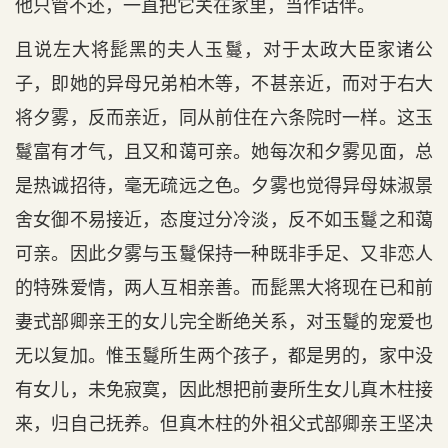
他只管不还，一直把它关在家里，当作话伴。
且说左大将髭黑的夫人玉鬘，对于太政大臣家诸公
子，即她的异母兄弟柏木等，不甚亲近，而对于右大
将夕雾，反而亲近，同从前住在六条院时一样。这玉
鬘富有才气，且又和蔼可亲。她每次和夕雾见面，总
是热诚招待，毫无疏远之色。夕雾也觉得异母妹淑景
舍女御不易接近，态度过分冷淡，反不如玉鬘之和蔼
可亲。因此夕雾与玉鬘保持一种既非手足、又非恋人
的特殊爱情，两人互相亲善。而髭黑大将现在已和前
妻式部卿亲王的女儿完全断绝关系，对玉鬘的宠爱也
无以复加。惟玉鬘所生两个孩子，都是男的，家中没
有女儿，未免寂寞，因此想把前妻所生女儿真木柱接
来，归自己抚养。但真木柱的外祖父式部卿亲王坚决