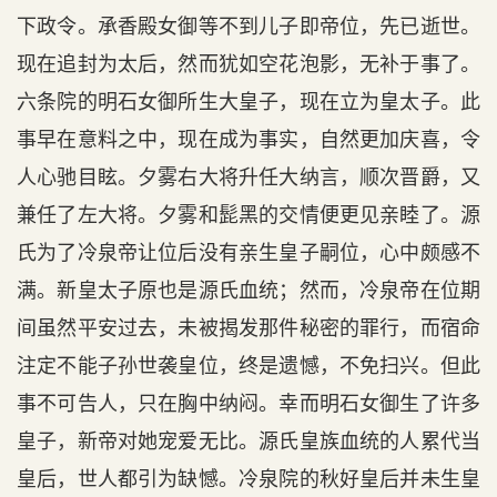
下政令。承香殿女御等不到儿子即帝位，先已逝世。
现在追封为太后，然而犹如空花泡影，无补于事了。
六条院的明石女御所生大皇子，现在立为皇太子。此
事早在意料之中，现在成为事实，自然更加庆喜，令
人心驰目眩。夕雾右大将升任大纳言，顺次晋爵，又
兼任了左大将。夕雾和髭黑的交情便更见亲睦了。源
氏为了冷泉帝让位后没有亲生皇子嗣位，心中颇感不
满。新皇太子原也是源氏血统；然而，冷泉帝在位期
间虽然平安过去，未被揭发那件秘密的罪行，而宿命
注定不能子孙世袭皇位，终是遗憾，不免扫兴。但此
事不可告人，只在胸中纳闷。幸而明石女御生了许多
皇子，新帝对她宠爱无比。源氏皇族血统的人累代当
皇后，世人都引为缺憾。冷泉院的秋好皇后并未生皇