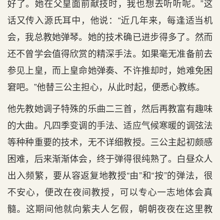
好了。她在父皇面前献技时，我也想去听听呢。”这
话又传入源氏耳中，他说：“近几年来，每逢适当机
会，我总教她弹琴。她的技术确已进步得多了。然而
还不曾学会值得欣赏的精深手法。如果毫无准备前去
参见上皇，而上皇命她弹奏、不许推却时，她难免困
窘吧。”他替三公主担心，从此时起，便悉心教练。
他先教她调子特殊的乐曲二三首，然后再教富有趣味
的大曲。凡四季变调的手法、适应气候寒暖的调弦法
等种种重要的技术，无不详细教授。三公主起初颇感
困难，后来渐渐体会，终于弹得很纯熟了。白昼众人
出入频繁，要从容返复地教授“由”和“按”的弹法，很
不安心，便改在夜间教授，可以专心一志地体会真
髓。这期间他就向紫夫人乞假，朝朝夜夜在这里教