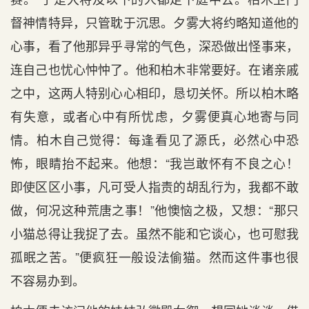
督神情特异，只管耽于沉思。夕雾大将约略知道他的
心事，看了他那异乎寻常的气色，深恐做出怪事来，
连自己也忧心忡忡了。他和柏木非常要好。在诸亲戚
之中，这两人特别心心相印，恳切关怀。所以柏木略
有失意，或者心中有所忧虑，夕雾便真心地寄与同
情。柏木自己觉得：每逢看见了源氏，必然心中恐
怖，眼睛抬不起来。他想：“我岂敢怀有不良之心！
即使区区小事，凡可受人指责的胡乱行为，我都不敢
做，何况这种荒唐之事！”他懊恼之极，又想：“那只
小猫总得让我捉了去。虽然不能和它谈心，也可慰我
孤眠之苦。”便疯狂一般设法偷猫。然而这件事也很
不容易办到。