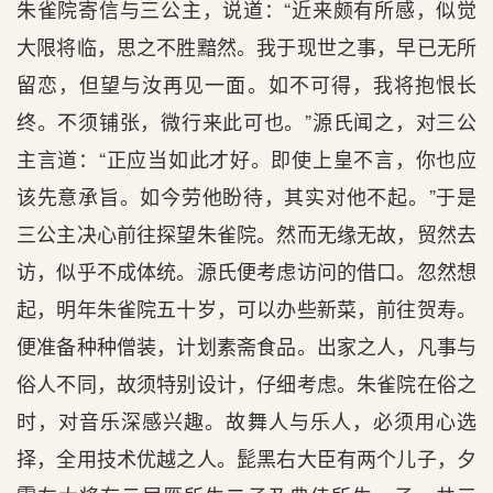
朱雀院寄信与三公主，说道：“近来颇有所感，似觉
大限将临，思之不胜黯然。我于现世之事，早已无所
留恋，但望与汝再见一面。如不可得，我将抱恨长
终。不须铺张，微行来此可也。”源氏闻之，对三公
主言道：“正应当如此才好。即使上皇不言，你也应
该先意承旨。如今劳他盼待，其实对他不起。”于是
三公主决心前往探望朱雀院。然而无缘无故，贸然去
访，似乎不成体统。源氏便考虑访问的借口。忽然想
起，明年朱雀院五十岁，可以办些新菜，前往贺寿。
便准备种种僧装，计划素斋食品。出家之人，凡事与
俗人不同，故须特别设计，仔细考虑。朱雀院在俗之
时，对音乐深感兴趣。故舞人与乐人，必须用心选
择，全用技术优越之人。髭黑右大臣有两个儿子，夕