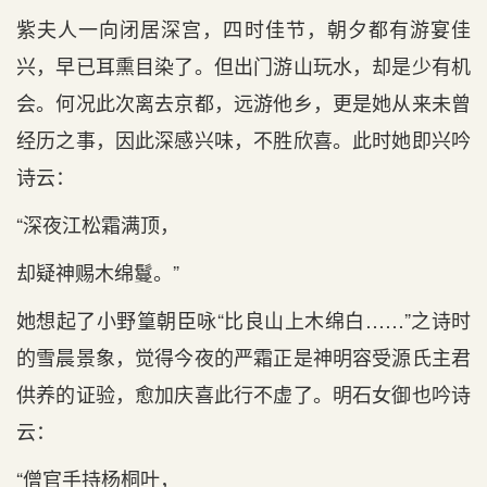
紫夫人一向闭居深宫，四时佳节，朝夕都有游宴佳
兴，早已耳熏目染了。但出门游山玩水，却是少有机
会。何况此次离去京都，远游他乡，更是她从来未曾
经历之事，因此深感兴味，不胜欣喜。此时她即兴吟
诗云：
“
深夜江松霜满顶，
却疑神赐木绵鬘。
”
她想起了小野篁朝臣咏“比良山上木绵白……”之诗时
的雪晨景象，觉得今夜的严霜正是神明容受源氏主君
供养的证验，愈加庆喜此行不虚了。明石女御也吟诗
云：
“
僧官手持杨桐叶，