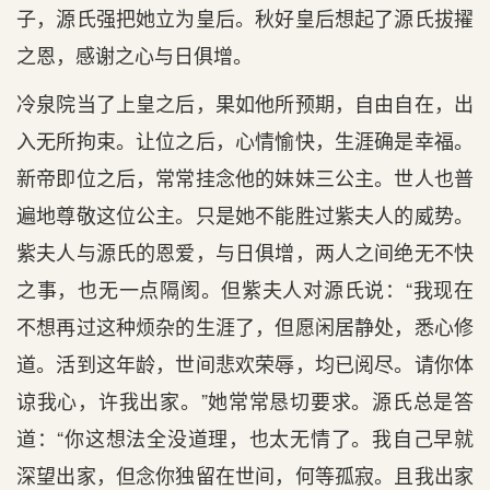
子，源氏强把她立为皇后。秋好皇后想起了源氏拔擢
之恩，感谢之心与日俱增。
冷泉院当了上皇之后，果如他所预期，自由自在，出
入无所拘束。让位之后，心情愉快，生涯确是幸福。
新帝即位之后，常常挂念他的妹妹三公主。世人也普
遍地尊敬这位公主。只是她不能胜过紫夫人的威势。
紫夫人与源氏的恩爱，与日俱增，两人之间绝无不快
之事，也无一点隔阂。但紫夫人对源氏说：“我现在
不想再过这种烦杂的生涯了，但愿闲居静处，悉心修
道。活到这年龄，世间悲欢荣辱，均已阅尽。请你体
谅我心，许我出家。”她常常恳切要求。源氏总是答
道：“你这想法全没道理，也太无情了。我自己早就
深望出家，但念你独留在世间，何等孤寂。且我出家