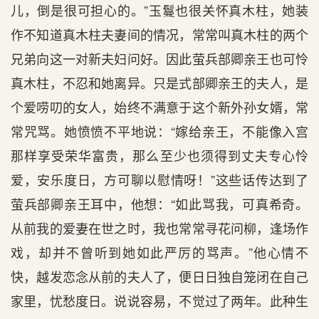
儿，倒是很可担心的。”玉鬘也很关怀真木柱，她装
作不知道真木柱夫妻间的情况，常常叫真木柱的两个
兄弟向这一对新夫妇问好。因此萤兵部卿亲王也可怜
真木柱，不忍和她离异。只是式部卿亲王的夫人，是
个爱唠叨的女人，始终不满意于这个新外孙女婿，常
常咒骂。她愤愤不平地说：“嫁给亲王，不能像入宫
那样享受荣华富贵，那么至少也须得到丈夫专心怜
爱，安乐度日，方可聊以慰情呀！”这些话传达到了
萤兵部卿亲王耳中，他想：“如此骂我，可真希奇。
从前我的爱妻在世之时，我也常常寻花问柳，逢场作
戏，却并不曾听到她如此严厉的骂声。”他心情不
快，越发恋念从前的夫人了，便日日独自笼闭在自己
家里，忧愁度日。说说容易，不觉过了两年。此种生