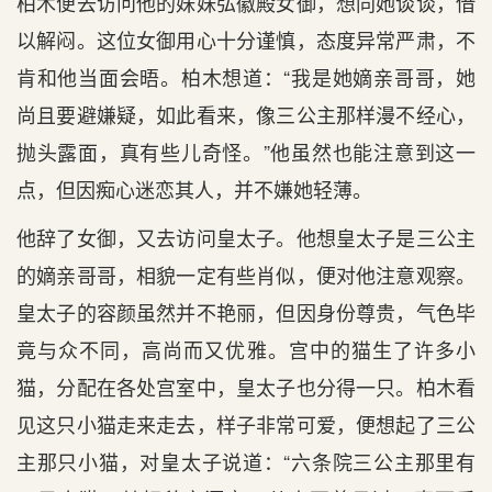
柏木便去访问他的妹妹弘徽殿女御，想同她谈谈，借
以解闷。这位女御用心十分谨慎，态度异常严肃，不
肯和他当面会晤。柏木想道：“我是她嫡亲哥哥，她
尚且要避嫌疑，如此看来，像三公主那样漫不经心，
抛头露面，真有些儿奇怪。”他虽然也能注意到这一
点，但因痴心迷恋其人，并不嫌她轻薄。
他辞了女御，又去访问皇太子。他想皇太子是三公主
的嫡亲哥哥，相貌一定有些肖似，便对他注意观察。
皇太子的容颜虽然并不艳丽，但因身份尊贵，气色毕
竟与众不同，高尚而又优雅。宫中的猫生了许多小
猫，分配在各处宫室中，皇太子也分得一只。柏木看
见这只小猫走来走去，样子非常可爱，便想起了三公
主那只小猫，对皇太子说道：“六条院三公主那里有