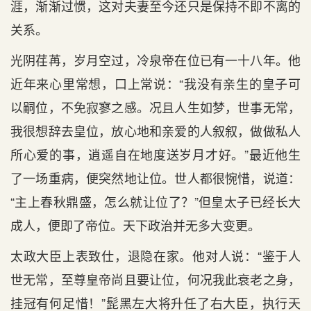
涯，渐渐过惯，这对夫妻至今还只是保持不即不离的
关系。
光阴荏苒，岁月空过，冷泉帝在位已有一十八年。他
近年来心里常想，口上常说：“我没有亲生的皇子可
以嗣位，不免寂寥之感。况且人生如梦，世事无常，
我很想辞去皇位，放心地和亲爱的人叙叙，做做私人
所心爱的事，逍遥自在地度送岁月才好。”最近他生
了一场重病，便突然地让位。世人都很惋惜，说道：
“主上春秋鼎盛，怎么就让位了？”但皇太子已经长大
成人，便即了帝位。天下政治并无多大变更。
太政大臣上表致仕，退隐在家。他对人说：“鉴于人
世无常，至尊皇帝尚且要让位，何况我此衰老之身，
挂冠有何足惜！”髭黑左大将升任了右大臣，执行天