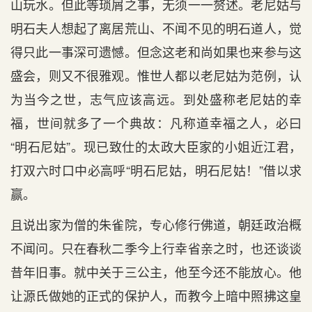
山玩水。但此等琐屑之事，无须一一赘述。老尼姑与
明石夫人想起了离居荒山、不闻不见的明石道人，觉
得只此一事深可遗憾。但念这老和尚如果也来参与这
盛会，则又不很雅观。惟世人都以老尼姑为范例，认
为当今之世，志气应该高远。到处盛称老尼姑的幸
福，世间就多了一个典故：凡称道幸福之人，必曰
“明石尼姑”。现已致仕的太政大臣家的小姐近江君，
打双六时口中必高呼“明石尼姑，明石尼姑！”借以求
赢。
且说出家为僧的朱雀院，专心修行佛道，朝廷政治概
不闻问。只在春秋二季今上行幸省亲之时，也还谈谈
昔年旧事。就中关于三公主，他至今还不能放心。他
让源氏做她的正式的保护人，而教今上暗中照拂这皇