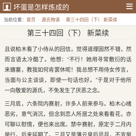
坏蛋是怎样炼成的
当前位置：
首页
源氏物语
第三十四回（下） 新菜续
第三十四回（下） 新菜续
且说柏木看了小侍从的回信，觉得道理固然不错，然
而言语太冷酷了。他想：“不行！她用寻常敷衍的话
来搪塞，教我如何肯罢休呢！我总想不用侍女传言，
当面与公主谈谈，即使一句话也好。”于是对于他所
一向敬爱的源氏，不免发生了厌恶之念。
三月底，六条院内赛射，许多人前来参与。柏木心绪
恶劣，意气消沉，但念到恋人所居之处来看看花，亦
可聊以慰情，便也来出席。禁中赛射，原定于二月内
举行，后来延期了。三月又是薄云皇后忌月，不宜举