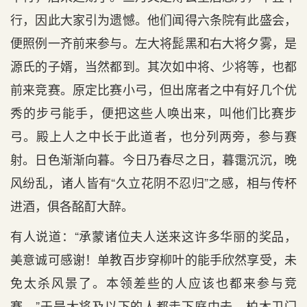
行，因此大家引为遗憾。他们闻得六条院有此盛会，
便照例一齐前来参与。左大将髭黑和右大将夕雾，是
源氏的子婿，当然都到。其次如中将、少将等，也都
前来竞赛。原定比赛小弓，但出席者之中有好几个优
秀的步弓能手，便把这些人唤出来，叫他们比赛步
弓。殿上人之中长于此道者，也分列两旁，参与赛
射。日色渐渐向暮。今日乃春尽之日，暮霭沉沉，晚
风纷乱，诸人皆有“久立花阴不忍归”之感，相与传杯
进酒，俱各酩酊大醉。
有人说道：“承蒙诸位夫人送来这许多华丽的奖品，
美意诚可感谢！单教百步穿柳叶的能手欣然享受，未
免太杀风景了。本领差些的人应该也都来参与竞
赛。”于是大将及以下的人都走下庭中去。柏木卫门