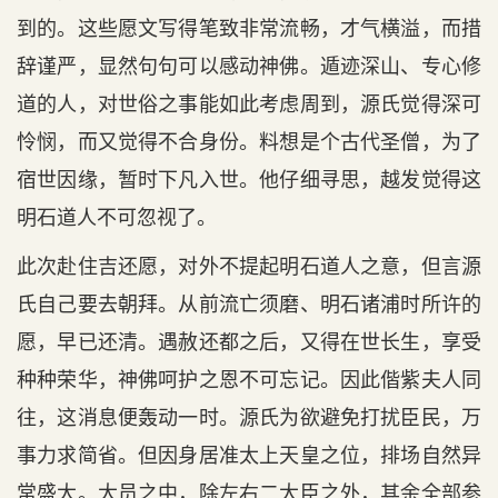
到的。这些愿文写得笔致非常流畅，才气横溢，而措
辞谨严，显然句句可以感动神佛。遁迹深山、专心修
道的人，对世俗之事能如此考虑周到，源氏觉得深可
怜悯，而又觉得不合身份。料想是个古代圣僧，为了
宿世因缘，暂时下凡入世。他仔细寻思，越发觉得这
明石道人不可忽视了。
此次赴住吉还愿，对外不提起明石道人之意，但言源
氏自己要去朝拜。从前流亡须磨、明石诸浦时所许的
愿，早已还清。遇赦还都之后，又得在世长生，享受
种种荣华，神佛呵护之恩不可忘记。因此偕紫夫人同
往，这消息便轰动一时。源氏为欲避免打扰臣民，万
事力求简省。但因身居准太上天皇之位，排场自然异
常盛大。大员之中，除左右二大臣之外，其余全部参