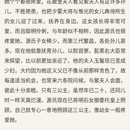
她个个都很疼爱。花散里夫人看见紫夫人有这许多孙
儿，不胜艳羡，也把夕雾大将与惟光的女儿典侍所生
的女儿迎了过来，抚养在身边。这女孩长得非常可
爱，而且聪明伶俐，与年龄似不相称，因此源氏也很
疼爱她。源氏子女稀少，而第三代繁昌，各处孙儿甚
多。现在他就靠抚育孙儿，以慰寂寥。髭黑右大臣常
来探望，比以前更加亲近了。他的夫人玉鬘现已变成
少妇，大约因为她这义父已不像从前那样贪色了，故
每逢适当机会，也常来六条院问候，与紫夫人会面，
彼此十分亲睦。只有三公主，虽然年已二十，还同儿
时一样天真烂漫。源氏现在已将明石女御委托皇上照
顾，自己就专心一意地照顾这三公主，像幼女一般疼
爱她。