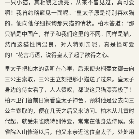
一只小猫，其相貌之漂亮，从来不曾见过，真可爱
啊！我曾约略窥见一面呢。”皇太子原是特别喜欢猫
的，便向他仔细探询那只猫的情状。柏木答道：“那
只猫是中国产，样子和我们这里的不同。同样是猫，
然而这猫性情温良，对人特别亲昵，真是怪可爱
的！”花言巧语，说得皇太子起了欲得之心。
皇太子把柏木的话听在心里，后来便央桐壶女御去向
三公主索取，三公主立刻把那小猫送了过来。皇太子
身边的侍女看了，人人赞叹，都说这只猫漂亮极了！
柏木卫门督前日察看皇太子神色，预料他是要去向三
公主索取的，便在几天之后又来访问。柏木从儿童时
代起，就受朱雀院特别怜爱，常常在他身边侍候。朱
雀院入山修道以后，他又来亲近这位皇太子，处处用