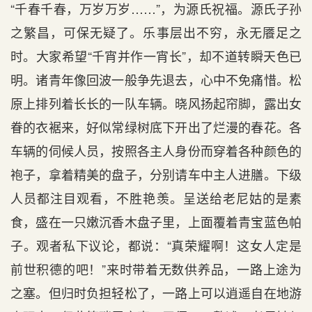
“千春千春，万岁万岁……”，为源氏祝福。源氏子孙
之繁昌，可保无疑了。乐事层出不穷，永无餍足之
时。大家希望“千宵并作一宵长”，却不道转瞬天色已
明。诸青年像回波一般争先退去，心中不免痛惜。松
原上排列着长长的一队车辆。晓风扬起帘脚，露出女
眷的衣裾来，好似常绿树底下开出了烂漫的春花。各
车辆的伺候人员，按照各主人身份而穿着各种颜色的
袍子，拿着精美的盘子，分别请车中主人进膳。下级
人员都注目观看，不胜艳羡。呈送给老尼姑的是素
食，盛在一只嫩沉香木盘子里，上面覆着青宝蓝色帕
子。观者私下议论，都说：“真荣耀啊！这女人定是
前世积德的吧！”来时带着无数供养品，一路上途为
之塞。但归时负担轻松了，一路上可以逍遥自在地游