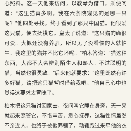
心照料。这一天他来访问，以教琴为借口，乘便问
道：“这里猫真多啊，我在六条院窥见的是哪一只
呢？”他四处寻找，终于看到了那只中国猫。他很爱
这只猫，便去抚摸它。皇太子说道：“这只猫的确很
可爱。大概还没有养驯，所以见了没看惯的人就怕
生。我这里的猫并不比它坏呢。”柏木答道：“猫这种
东西，大都不大会辨别陌生人和熟人。不过聪明的
猫，当然也很灵敏。”后来他就要求：“这里既然有许
多好猫，请把这只猫暂时借给我吧。”他自己心中也
觉得这要求太冒昧了。
柏木把这只猫讨回家去，夜间叫它睡在身旁，天一亮
就起来照管它，不惜辛苦，悉心抚养。这猫性情虽然
不亲近人，也终于被他养驯了，动辄跑过来牵他的衣