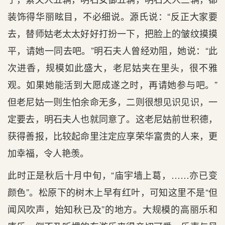
装饰得华丽眩目，不必细说。源氏说：“反正大家要
去，替师姑老太太好好打扮一下，把脸上的皱纹摸摸
平，请她一同去吧。”明石夫人曾经劝阻，她说：“此
次进香，规模如此盛大，老尼姑夹在里头，很不雅
观。如果她能活到大愿成遂之时，再请她参与吧。”
但老尼姑一则生怕余命无多，二则很想见识见识，一
定要去，明石夫人也就同意了。这老尼姑前世积德，
获得善报，比较起命里注定应享荣华富贵的人来，更
加幸福，令人艳羡。
此时正是秋后十月中旬，“庙宇墙上葛，……亦已变
颜色”。松原下的树木上早有红叶，可知这里不是“但
闻风吹声，始知秋已及”的地方。大规模的高丽乐和