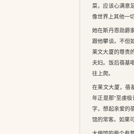
菜，应该心满意
像世界上其他一
她在斯丹恩勋爵
跟他攀谈。不但
莱文大厦的尊贵
夫妇。饭后蓓基
往上爬。
在莱文大厦，蓓
年正是那“至虔
字，想起亲爱的
馆的常客。如果
大使馆的两个参