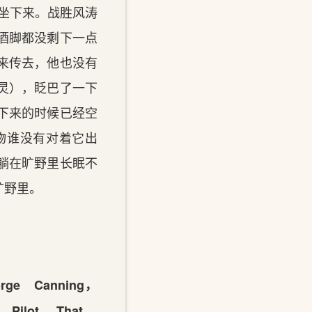
坐下来。战胜风涛
酒脚都没剩下一点
来传去，他也没有
灵），眨巴了一下
下来的时候已经空
物谁没有对着它出
躺在旷野里长眠不
旷野里。
 Canning，
ilot That