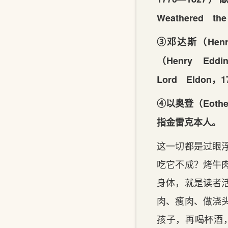
Weathered th
③邓达斯（Henry
（Henry Eddi
Lord Eldo
④以奥登（Eoth
指金雷克本人。
这一切都是过眼
吃它不成？烤牛
身体，就是读者
肉、瘦肉、做浇
孩子，再喝杯酒