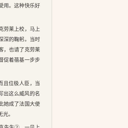
受用。这种快乐好
克劳莱上校，马上
深深的鞠躬。当时
客，也请了克劳莱
督促着蓓基一步步
而且位极人臣，当
写出这么威风的名
此她成了法国大使
无光。
克先生②，一见上