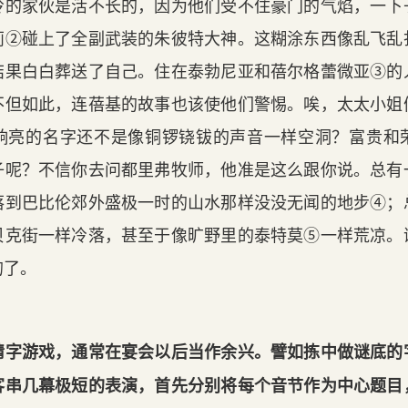
怜的家伙是活不长的，因为他们受不住豪门的气焰，一下
莉②碰上了全副武装的朱彼特大神。这糊涂东西像乱飞乱
结果白白葬送了自己。住在泰勃尼亚和蓓尔格蕾微亚③的
不但如此，连蓓基的故事也该使他们警惕。唉，太太小姐
响亮的名字还不是像铜锣铙钹的声音一样空洞？富贵和
子呢？不信你去问都里弗牧师，他准是这么跟你说。总有
落到巴比伦郊外盛极一时的山水那样没没无闻的地步④；
贝克街一样冷落，甚至于像旷野里的泰特莫⑤一样荒凉。
的了。
猜字游戏，通常在宴会以后当作余兴。譬如拣中做谜底的
客串几幕极短的表演，首先分别将每个音节作为中心题目