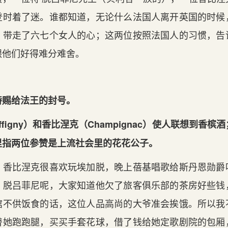
登时着了迷。谁都知道，无论什么法国人离开英国的时候
，带走了六七个女人的心；这两位按照法国人的习惯，告
跟他们好得难分难舍。
特赐给法王的封号。
ffigny）和香比涅克（Champignac）使人联想到香
里指两位参赞是上流社会里的花花公子。
。香比涅克很喜欢玩埃加脱，晚上蓓基唱歌给斯丹恩勋爵
。脱吕菲尼呢，大家知道他欠了旅客俱乐部的茶房好些钱
馆不供饭食的话，这位人品高尚的大爷准会挨饿。所以我
替她跑跑腿，买买手套花球，借了钱给她定歌剧院的包厢