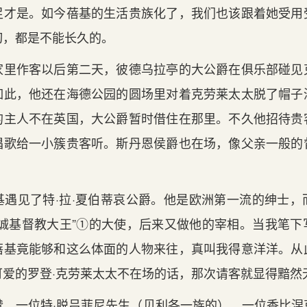
足才是。如今蓓基的生活贵族化了，我们也该跟着她受用
切，都是不能长久的。
家里作客以后第二天，彼德乌拉亭的大公爵在俱乐部碰见
如此，他还在海德公园的圆场里对着克劳莱太太脱了帽子
的主人不在英国，大公爵暂时借住在那里。不久他招待贵
唱歌给一小簇贵客听。斯丹恩侯爵也在场，像父亲一般的
基遇见了特·拉·夏伯蒂哀公爵。他是欧洲第一流的绅士，
极诚基督教大王”①的大使，后来又做他的宰相。当我笔下
蓓基竟能够和这么体面的人物来往，真叫我得意洋洋。从
可爱的罗登·克劳莱太太不在场的话，那次请客就显得黯然
赞，一位特·脱吕菲尼先生（贝利各一族的），一位香比涅