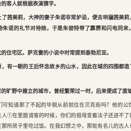
余的客人就根据表演猜字。
上了茜美莉，大神的妻子朱诺非常妒忌，便去哄骗茜美莉
待朱诺的礼节对待她，于是朱彼特带了霹雳和闪电同来
化的住宅区。萨克雷的小说中时常提到泰勃尼亚。
原，有一朝的王后怀念故乡的山水，因此在城的四围都造
亚的旷野中建立的城市，曾经繁荣过一时，后来便成了废
们可知道那了不起的毕脱从前就住在贝克街吗？他的公
夫人①在里面请客的时候，你们的祖母变着法子还进不了
在那所房子里吃过饭。在我幻想之中，那批有名儿的古人