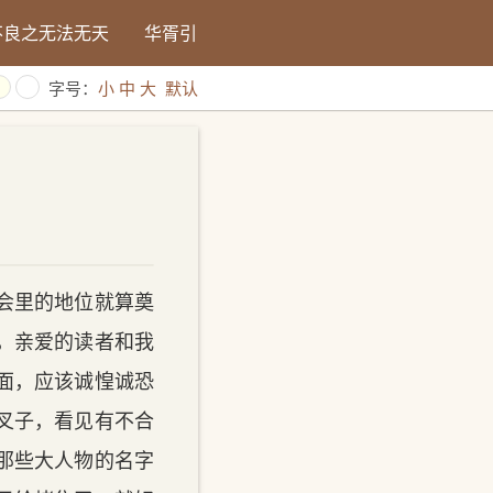
不良之无法无天
华胥引
字号：
小
中
大
默认
会里的地位就算奠
，亲爱的读者和我
面，应该诚惶诚恐
叉子，看见有不合
那些大人物的名字