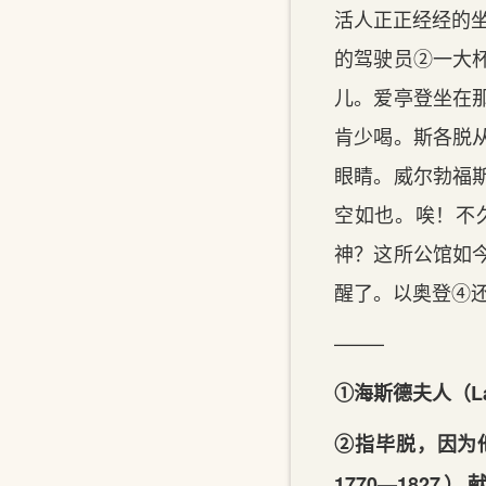
活人正正经经的
的驾驶员②一大
儿。爱亭登坐在
肯少喝。斯各脱
眼睛。威尔勃福
空如也。唉！不
神？这所公馆如
醒了。以奥登④
——–
①海斯德夫人（L
②指毕脱，因为他
1770—182