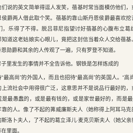
他们说的英文简单得逗人发笑，蓓基时常当面模仿他们，
恩侯爵两人借此取个笑。蓓基的靠山斯丹恩侯爵最喜欢挖
们，乐得了不得。脱吕菲尼指望讨好蓓基的心腹布立葛
哪知道这老姑娘实心眼儿，竟把这封信当着众人交给蓓基
丹恩勋爵和其余的人传观了一遍，只有罗登不知道。
房子里发生的事情并不全告诉他。钢铁是怎样炼成的
“最高尚”的外国人，而且也招待“最高尚”的英国人。“高
的上流社会中用得很广泛，这意思并不是说品行最好的，
或是最愚蠢的，或是最有钱的，或是家世最好的，而是最“
牢靠的人。像了不起的茀威廉斯夫人（她称得上阿耳马克
的斯洛卜夫人，了不起的葛立泽儿·麦克贝斯夫人（她父亲
算在里面。