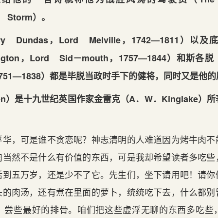
e Storm）。
 Dundas，Lord Melville，1742—1811）
ngton，Lord Sid－mouth，1757—1844）和斯各脱
n，1751—1838）都是毕脱当政时手下的健将，同时又是他
en）是十九世纪英国作家金雷克（A．W．Kinglake
浮华，可是谁不贪恋呢？神志清明的人难道因为烤牛肉不
肉当然不是什么有价值的东西，可是我却希望读者多吃些
活到五万岁，还是少不了它。先生们，坐下请用吧！请你
头的肉汤，还有煮在里面的萝卜，统统吃下去，什么都别
，尝些最好的排骨。咱们把这些虚浮无聊的东西多吃些