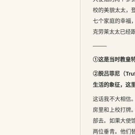
校的美貌太太，
七个家庭的幸福
克劳莱太太已经
——–
①这是当时教皇
②脱吕菲尼（Tru
生活的象征，这
这话我不大相信
房里和上校打牌
部去。如果大使
两位垂青。他们