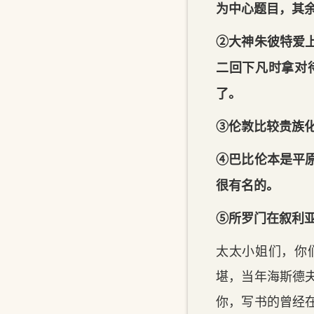
为中心题目，其
②大神朱彼特爱
二回下凡时拿对
了。
③伦敦比较贵族
④巴比伦本是平
很有名的。
⑤所罗门在叙利
太太小姐们，你
堪，当年海斯德
你，写书的曾经