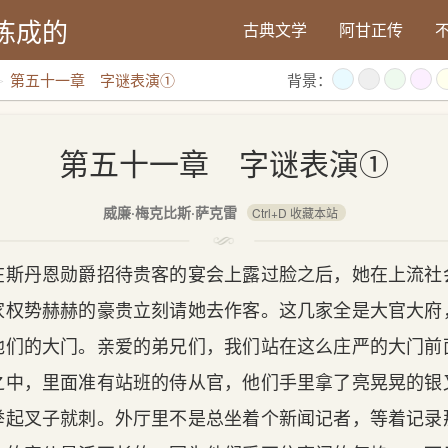
炼成的
古典文学
阿甘正传
第五十一章 字谜表演①
背景：
第五十一章 字谜表演①
威廉·梅克比斯·萨克雷
Ctrl+D 收藏本站
在斯丹恩勋爵招待贵客的宴会上露过脸之后，她在上流社
家权势赫赫的豪贵立刻请她去作客。这几家全是大官大府
他们的大门。亲爱的弟兄们，我们站在这么庄严的大门前
之中，里面准有站班的侍从官，他们手里拿了亮晃晃的银
举起叉子就刺。外厅里不是总坐着个新闻记者，等着记录