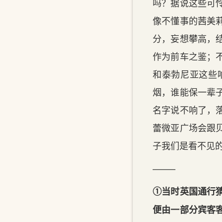
吗？据说这些可
像不懂事的茜美
分，妄想攀高，
作为前车之鉴；
和泰勃尼亚这些
烟，谁能保一辈
名字说不响了，
蕾微亚广场会跟
子我们是看不见
——–
①当时英国通行
便由一部分宾客