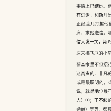
事情上巴结她。
有进步，和斯丹
正经脸儿打趣他
肩，求她送信。
信大发一笑。斯
原来梅飞厄的小
蓓基家里不但招待
这高贵的、非凡
或是最聪明的，
说，就是地位最
人）①；了不起
勋爵）等等，都