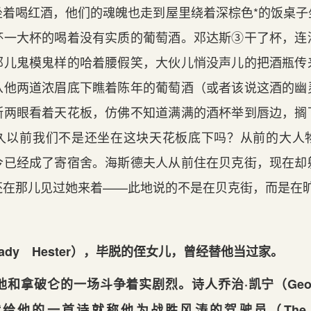
坐着喝红酒，他们的魂魄也走到屋里绕着深棕色*的饭桌子
杯一大杯的喝着没有实质的葡萄酒。邓达斯③干了杯，连
那儿鬼模鬼样的哈着腰假笑，大伙儿悄没声儿的把酒瓶传
从他两道浓眉底下瞧着陈年的葡萄酒（或者该说这酒的幽
斯两眼看着天花板，仿佛不知道满满的酒杯举到唇边，搁
久以前我们不是还坐在这块天花板底下吗？从前的大人
今已经成了寄宿舍。海斯德夫人从前住在贝克街，现在却
还在那儿见过她来着——此地说的不是在贝克街，而是在
ady Hester），毕脱的侄女儿，曾经替他当过家。
和拿破仑的一场斗争着实剧烈。诗人乔治·凯宁（George
7）献给他的一首诗就称他为战胜风涛的驾驶员（The P