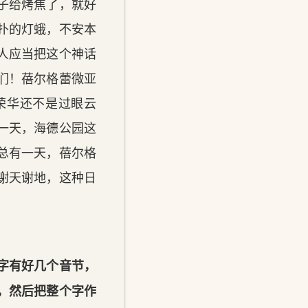
子给烤焦了，就好
扑的灯蛾，不安本
人应当把这个神话
们！蓓尔格蕾微亚
荣华还不是过眼云
一天，海德公园这
总有一天，蓓尔格
谢天谢地，这种日
字有好几个音节，
，然后把整个字作