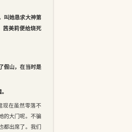
，叫她恳求大神第
，茜美莉便给烧死
了假山，在当时是
墟。
馆现在虽然零落不
她的大门呢。不骗
也都出席了。我们