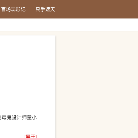
官场现形记
只手遮天
倒霉鬼设计师童小
[展开]