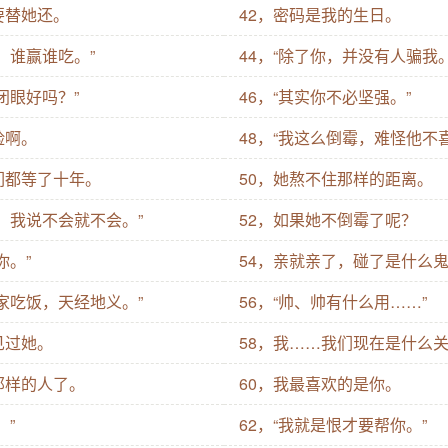
要替她还。
42，密码是我的生日。
，谁赢谁吃。”
44，“除了你，并没有人骗我。
闭眼好吗？”
46，“其实你不必坚强。”
脸啊。
48，“我这么倒霉，难怪他不
们都等了十年。
50，她熬不住那样的距离。
成，我说不会就不会。”
52，如果她不倒霉了呢？
你。”
54，亲就亲了，碰了是什么
舅家吃饭，天经地义。”
56，“帅、帅有什么用……”
见过她。
58，我……我们现在是什么
那样的人了。
60，我最喜欢的是你。
。”
62，“我就是恨才要帮你。”