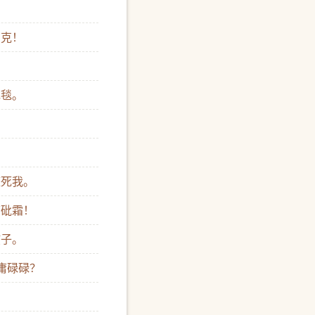
匹克！
毛毯。
整死我。
下砒霜！
孩子。
庸碌碌？