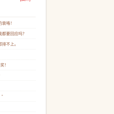
的衰咯！
我都要回应吗？
都排不上。
头奖！
杼
”