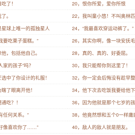
难吃了！
20，恨你所爱，爱你所恨
我了。
22，我叫童小悠！不叫奥林
是星球上唯一的孤独星人
24，“我最喜欢穿运动裤了。”
，我要吃栗子蛋糕。”
26，其实你啊，像一块安抚
谅他，包括他自己。
28，真的、真的、好委屈。
人家的孩子”吗？
30，我只能帮你到这里了！
芒选中了你设计的礼服！
32，你一定会后悔没有趁早
会瞎了眼离开他！
34，他下次去吃饭我要给他
甥通吃？！
36，因为他就是那个七岁的
有任何关系。”
38，他竟然想和五个0一样庸
我好像喜欢你了……”
40，敌人的敌人就是朋友。