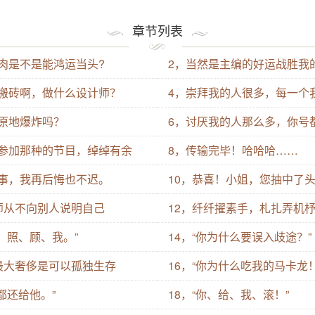
章节列表
肉是不是能鸿运当头?
2，当然是主编的好运战胜我
搬砖啊，做什么设计师？
4，崇拜我的人很多，每一个
原地爆炸吗？
6，讨厌我的人那么多，你号
参加那种的节目，绰绰有余
8，传输完毕！哈哈哈……
事，我再后悔也不迟。
10，恭喜！小姐，您抽中了
师从不向别人说明自己
12，纤纤擢素手，札扎弄机
、照、顾、我。”
14，“你为什么要误入歧途？”
最大奢侈是可以孤独生存
16，“你为什么吃我的马卡龙！
都还给他。”
18，“你、给、我、滚！”