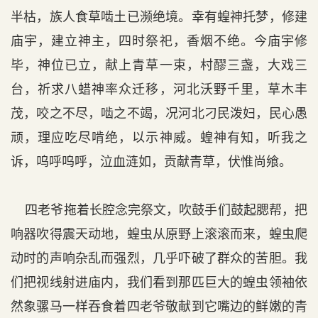
半枯，族人食草啮土已濒绝境。幸有蝗神托梦，修建
庙宇，建立神主，四时祭祀，香烟不绝。今庙宇修
毕，神位已立，献上青草一束，村醪三盏，大戏三
台，祈求八蜡神率众迁移，河北沃野千里，草木丰
茂，咬之不尽，啮之不竭，况河北刁民泼妇，民心愚
顽，理应吃尽啃绝，以示神威。蝗神有知，听我之
诉，呜呼呜呼，泣血涟如，贡献青草，伏惟尚飨。
四老爷拖着长腔念完祭文，吹鼓手们鼓起腮帮，把
响器吹得震天动地，蝗虫从原野上滚滚而来，蝗虫爬
动时的声响杂乱而强烈，几乎吓破了群众的苦胆。我
们把视线射进庙内，我们看到那匹巨大的蝗虫领袖依
然象骡马一样吞食着四老爷敬献到它嘴边的鲜嫩的青