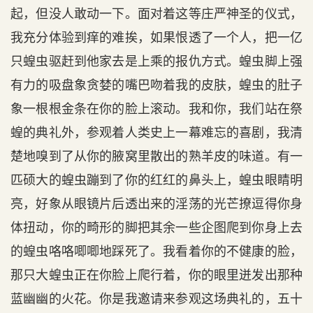
起，但没人敢动一下。面对着这等庄严神圣的仪式，
我充分体验到痒的难挨，如果恨透了一个人，把一亿
只蝗虫驱赶到他家去是上乘的报仇方式。蝗虫脚上强
有力的吸盘象贪婪的嘴巴吻着我的皮肤，蝗虫的肚子
象一根根金条在你的脸上滚动。我和你，我们站在祭
蝗的典礼外，参观着人类史上一幕难忘的喜剧，我清
楚地嗅到了从你的腋窝里散出的熟羊皮的味道。有一
匹硕大的蝗虫蹦到了你的红红的鼻头上，蝗虫眼睛明
亮，好象从眼镜片后透出来的淫荡的光芒撩逗得你身
体扭动，你的畸形的脚把其余一些企图爬到你身上去
的蝗虫咯咯唧唧地踩死了。我看着你的不健康的脸，
那只大蝗虫正在你脸上爬行着，你的眼里迸发出那种
蓝幽幽的火花。你是我邀请来参观这场典礼的，五十