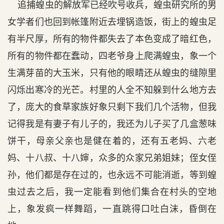
追捕蝗虫的解放军已经吹号收兵，蝗虫研究所的男
女学者们也回到帐篷附近去埋锅造饭，街上的蝗虫足
有半尺厚，所有的物件都失去了本色变成了暗红色，
所有的物件都在蠢动，四老爷身上爬满蝗虫，象一个
生满芽苗的大玉米，只有他的眼睛还从蝗虫的缝隙里
闪烁出寒冷的光芒。村里的人全不知躲到什么地方去
了，庞大的食草家族好象只剩下我们几个活物，但我
记得我是有妻子有儿子的，我还为儿子买了几盒葱味
饼干，母亲父亲也是健在着的，还有五老妈、六老
妈、十八叔、十八婶，众多的众家兄弟姐妹；侄女侄
孙，他们都是存在过的，也永远不可能消逝，等到蝗
虫过去之后，我一定能看到他们集合在村头的空地
上，象发疯一样舞蹈，一直跳得口吐白沫，昏倒在