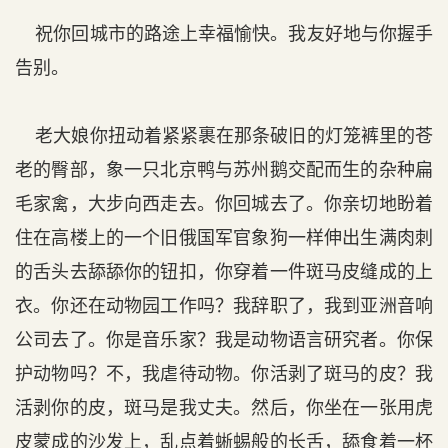
祝你回城市的路途上幸福愉快。我友好地与你握手
告别。
老大娘你扭动着紧紧裹在那条破旧的灯笼裤里的苍
老的臀部，象一只北京鸭与苏州鹅交配而生的杂种扁
毛家禽，大步向西走去。你回城去了。你亲切地盼着
住在高楼上的一个旧俄国军官象狗一样伸出生满肉刺
的舌头去舔舔你的钮扣，你穿着一件斑马皮缝成的上
衣。你还在动物园工作吗？我辞职了，我到亚洲音响
公司去了。你是音乐家？我是动物语言研究者。你保
护动物吗？不，我虐待动物。你活剥了斑马的皮？我
活剥你的皮，斑马是我丈夫。然后，你坐在一张用虎
皮蒙成的沙发上，乱点着蜥蜴般的长舌，舔食着一杯