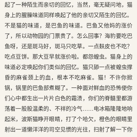
起了一种陌生而亲切的回忆，当然，毫无疑问地，猫
身上的腥臊味道同样唤起了他的亲切又陌生的回忆。
不是猫的味道，是巴鱼的味道。巴鱼又他妈的涨价
了，所以动物园的门票贵了。怎么回事？海豹要吃巴
鱼呀，还是斑马好，斑马只吃草。一点麸皮也不吃？
吃点豆饼。那大豆早就涨价啦。都怨蝗虫。猫身上的
味道必定唤起你们类似的回忆。猫只舔一点被蝗虫撑
昏的麻雀颈上的血，根本不吃麻雀。猫！不许你掀
锅，锅里的巴鱼部煮糊了。一种面对鲜血的恐怖使你
们心中都生出一片片白色的霜渍，你们的脊髓里都游
荡着一股股温柔的、不祥的冷气……电冰箱隆隆地响
起米，波斯猫睁开眼睛，打了个哈欠，橙色的眼睛里
射出一道懒洋洋的司空见惯的光往，扫射了解一下你