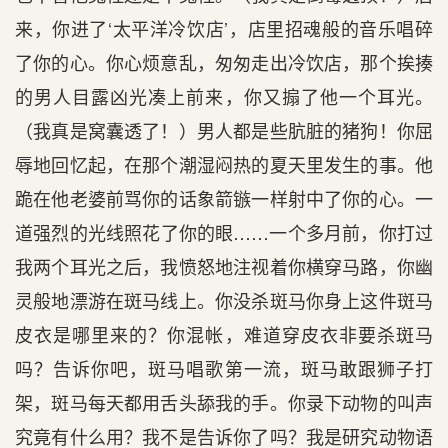
来，你进了‘太平洋冷饮店’，店里招魂般的音乐唱碎
了你的心。你心烦意乱，匆匆走出冷饮店，那个挨揍
的男人目露凶光凑上前来，你又搧了他一个耳光。
（我真是窝囊透了！）男人都是些肮脏的猪狗！你屈
辱地回忆起，在那个潮湿闷热的夏天里发生的事。他
跪在他老婆前骂你的话象箭镞一样射中了你的心。一
道强烈的光线照花了你的眼……一个多月前，你打过
我两个耳光之后，我愤怒地注视着你横穿马路，你幽
灵般地漂游在斑马线上。你没杀斑马你身上这件斑马
皮衣是哪里来的？你混帐，难道穿皮衣非要杀斑马
吗？告诉你吧，斑马唱歌第一流，斑马敢跟狮子打
架，斑马每天都用舌头舔我的手。你录下动物的叫声
究竟有什么用？我不是告诉你了吗？我是研究动物语