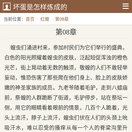
坏蛋是怎样炼成的
当前位置：
首页
红蝗
第08章
第08章
蝗虫们涌进村来，参加村民们为它们举行的盛典，
白色的阳光照耀着蝗虫的皮肤，泛起短促浑浊的橙色
光芒，街上晃动着无数的触须，敬蝗的人们不敢轻举
妄动，惟恐伤害了那些爬在他们身上、脸上的皮肤娇
嫩的神圣家族的成员。九老爷随着毛驴，走到八蜡庙
前，祭蝗的人群跪断了街道，毛驴停步，站在祭坛一
侧，用它的眼睛看着眼前的情景。几百个人跪着，光
头上流汗，脖子上流汗，蝗虫们伏在人们的头颈上吮
吸汗水，难以忍受的搔痒从每一个人的脊梁沟里升