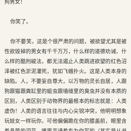
狗男女！
你笑了。
你不要笑，这是个很严肃的问题，被欲望尤其是被
性欲毁掉的男女有千千万万，什么样的道德劝诫、什
么样的酷刑峻法，都无法遏止人类跳进欲望的红色沼
泽被红色淤泥灌死，犹如飞蛾扑火。这是人类本身的
缺陷。人，不要妄自尊大，以万物的灵长自居，人跟
狗跟猫跟粪缸里的蛆虫跟墙缝里的臭虫并没有本质的
区别，人类区别于动物界的最根本的标志就是：人类
虚伪！人类的语言往往与内心尖锐冲突，他明明想象
玩妓女一样玩你，可他偏偏跪在你的膝盖前，眼里含
着晶莹的泪花，嘴里高诵着专为你写的（其实是从书