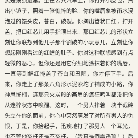
实是狼狈逃窜。坐在公共汽车上，你打开小皮包，掏
出小镜子，照着一张憔悴的脸。你的嘴唇象被雨水浸
泡过的馒头皮，苍白，破裂。你掏出管状口红，拧开
盖，把口红芯儿用手指顶出来。那口红芯儿的形状立
刻让你联想到他儿子那个割破的小玩意儿，立刻让你
想起刚刚看过的红蝗的肚子。你对这种联想感到有点
轻微的恶心，但你还是用它仔细地涂抹着你的嘴唇，
一直等到鲜红掩盖了苍白和丑陋，你才停下手。后
来，你走上了那条八角形水泥索坨了铺成的小路，你
神思恍榴，连那只火炭般的画眉的疯狂鸣叫都没把你
从迷醉状态中唤醒。这时，一个男人拤着一块半截砖
头立在你的面前，你心中突然萌发了对所有男人的仇
恨，于是，你抬起手，迅疾地打了那男人一个耳光，
也不管他冤枉还是不冤枉。（我真是倒霉透顶！）后