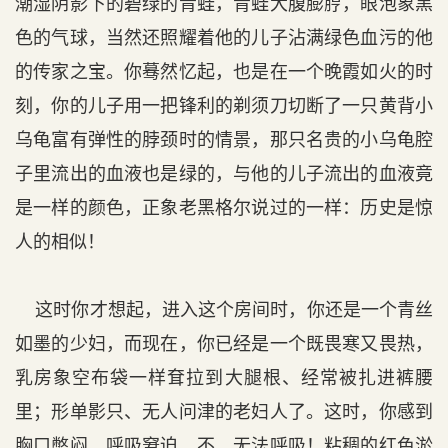
潮湿阴影下的碧绿的青蛙，青蛙大腹膨脝，眼泡象黑
色的气球，当然还照耀着他的儿子沾满绿色血污的他
的传家之宝。你蓦然忆起，也是在一个晚霞如火的时
刻，你的儿子用一把锋利的剃须刀切断了一只黄背小
乌龟富有弹性的脖颈时的情景，那只名贵的小乌龟腔
子里流出的血液也是绿的，与他的儿子流出的血液竟
是一样的颜色，正象老黑格尔说过的一样：历史是惊
人的相似！
这时你才想起，进入这个房间时，你还是一个青丝
如墨的少妇，而现在，你已经是一个既畏寒又畏热，
乳房象空布袋一样耷拉到大腿根、经常被扎进裤腰
里；形单影只、无人问津的老妇人了。这时，你感到
胸口憋闷，呼吸窘迫，不，无法呼吸！粘稠的红色淤