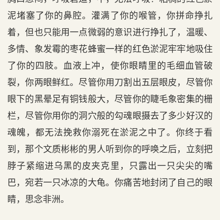
泥堵塞了你的鼻腔。灌满了你的喉管，你拼命挣扎
着，但也只能用一点微弱的意识进行挣扎了，温暖、
多情、象发霉的枣花蜂蜜一样的红色淤泥牢牢地吸住
了你的四肢。血液上冲，使你眼睛里的毛细血管破
裂，你两眼鲜红。尽管你用刀割出五层眼皮，尽管你
眼下的黑晕足有铜钱般大，尽管你的睫毛象密集的栅
栏，尽管你用你的洞穴般的勾魂眼摄去了多少好汉的
魂魄，都无法挽救你溺死在淤泥之中了。你终于看
到，那个文质彬彬的男人听到你的呼唤之后，立刻把
脖子紧缩进乌黑的皮夹克里，只露出一只尖尖的嘴
巴，宛若一只冰凉的大龟。你痛苦地封闭了自己的眼
睛，思念非洲。