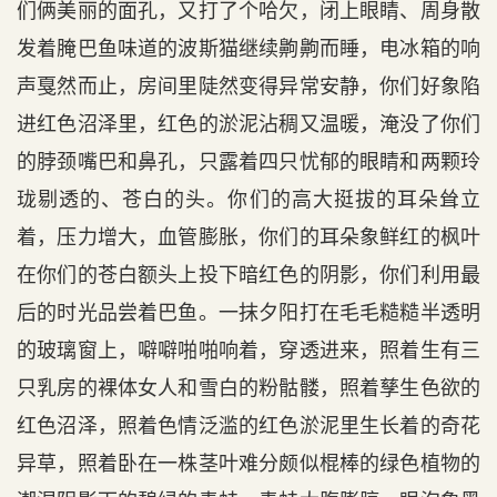
们俩美丽的面孔，又打了个哈欠，闭上眼睛、周身散
发着腌巴鱼味道的波斯猫继续齁齁而睡，电冰箱的响
声戛然而止，房间里陡然变得异常安静，你们好象陷
进红色沼泽里，红色的淤泥沾稠又温暖，淹没了你们
的脖颈嘴巴和鼻孔，只露着四只忧郁的眼睛和两颗玲
珑剔透的、苍白的头。你们的高大挺拔的耳朵耸立
着，压力增大，血管膨胀，你们的耳朵象鲜红的枫叶
在你们的苍白额头上投下暗红色的阴影，你们利用最
后的时光品尝着巴鱼。一抹夕阳打在毛毛糙糙半透明
的玻璃窗上，噼噼啪啪响着，穿透进来，照着生有三
只乳房的裸体女人和雪白的粉骷髅，照着孳生色欲的
红色沼泽，照着色情泛滥的红色淤泥里生长着的奇花
异草，照着卧在一株茎叶难分颇似棍棒的绿色植物的