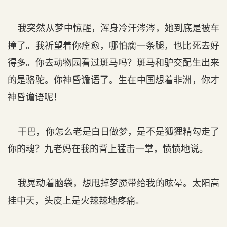
我突然从梦中惊醒，浑身冷汗涔涔，她到底是被车
撞了。我祈望着你痊愈，哪怕瘸一条腿，也比死去好
得多。你去动物园看过斑马吗？斑马和驴交配生出来
的是骆驼。你神昏谵语了。生在中国想着非洲，你才
神昏谵语呢！
干巴，你怎么老是白日做梦，是不是狐狸精勾走了
你的魂？九老妈在我的背上猛击一掌，愤愤地说。
我晃动着脑袋，想甩掉梦魇带给我的眩晕。太阳高
挂中天，头皮上是火辣辣地疼痛。