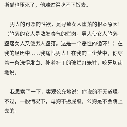
斯猫也压死了，他难过得吃不下饭去。
男人的可恶的性欲，是导致女人堕落的根本原因！
（堕落的女人是散发毒气的烂肉。男人使女人堕落，
堕落女人又使男人堕落。这是一个恶性的循环！）在
我的经历中……我痛恨男人！在我的一个梦中，你穿
着一条洗得发白、补着补丁的破烂灯笼裤，咬牙切齿
地说。
我思索了一下，客观公允地说：你说的不无道理，
不过，一般情况下，母狗不撅屁股，公狗是不会跳上
去的。