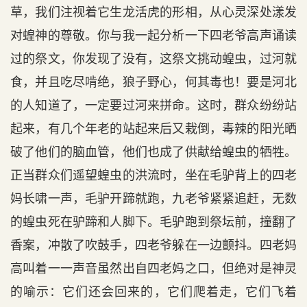
草，我们注视着它生龙活虎的形相，从心灵深处漾发
对蝗神的尊敬。你与我一起分析一下四老爷高声诵读
过的祭文，你发现了没有，这祭文挑动蝗虫，过河就
食，并且吃尽啃绝，狼子野心，何其毒也！要是河北
的人知道了，一定要过河来拼命。这时，群众纷纷站
起来，有几个年老的站起来后又栽倒，毒辣的阳光晒
破了他们的脑血管，他们也成了供献给蝗虫的牺牲。
正当群众们遥望蝗虫的洪流时，坐在毛驴背上的四老
妈长啸一声，毛驴开蹄就跑，九老爷紧紧追赶，无数
的蝗虫死在驴蹄和人脚下。毛驴跑到祭坛前，撞翻了
香案，冲散了吹鼓手，四老爷躲在一边颤抖。四老妈
高叫着一一声音虽然出自四老妈之口，但绝对是神灵
的喻示：它们还会回来的，它们爬着走，它们飞着