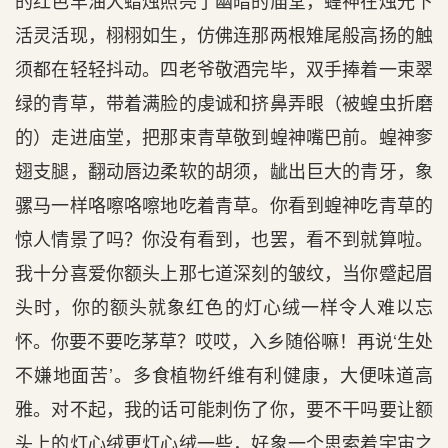
的红色羊油大蜡烛照亮了幽暗的庙堂，蝗神在烛光下
活灵活现，栩栩如生，仿佛连那两根雉尾般高扬的触
须都在轻轻抖动。四老爷敬酒完毕，双手捧着一束翠
绿的青草，带着满脸的虔诚和挤鼻弄眼（被蝗虫折磨
的）走进庙堂，把那束青草敬到蝗神嘴巴前。蝗神奓
翅支腿，翻动唇边柔软的胡须，龇出巨大的青牙，象
骡马一样咯嚓咯嚓地吃着青草。你看到蝗神吃青草的
惊人情景了吗？你没有看到，也罢，看不到就算啦。
我十分喜爱你额头上那七道深刻的皱纹，当你蹙起眉
头时，你的额头就象红色的灯心绒一样令人难以忘
怀。你要不要吃茅草？哎哎，入乡随俗嘛！再说‘生处
不嫌地面苦’。多食植物纤维有利健康，大便味道高
雅。对不起，我的话可能刺伤了你，要不干吗要让额
头上的灯心绒更灯心绒一些，好象一个思索着宇宙之