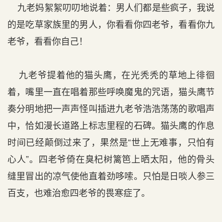
九老妈絮絮叨叨地说着：男人们都是些疯子，我说
的是吃草家族里的男人，你看看你四老爷，看看你九
老爷，看看你自己！
九老爷提着他的猫头鹰，在光秃秃的草地上徘徊
着，嘴里一直在唱着那些呼唤魔鬼的咒语，猫头鹰节
奏分明地把一声声怪叫插进九老爷浩浩荡荡的歌唱声
中，恰如漫长道路上标志里程的石碑。猫头鹰的作息
时间已经颠倒过来了，果然是“世上无难事，只怕有
心人”。四老爷倚在臭杞树篱笆上晒太阳，他的骨头
缝里冒出的凉气使他直着劲哆嗦。只怕是日啖人参三
百支，也难治愈四老爷的畏寒症了。