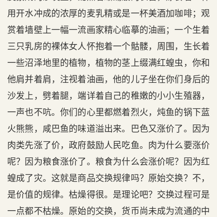
用开水冲成的浓厚的麦乳精或是一杯美酒加咖啡；观
赏着墙壁上一幅一流画家精心临摹的油画；一个生着
三只乳房的裸体女人怀抱着一个骷髅，周围，生长着
一些沼泽地里的植物，植物的茎上缀满红蝗虫，你和
他肩并着肩，注视着油画，他的儿子坐在你们身后的
沙发上，劈着腿，端详着自己的稚嫩的小小生殖器，
一声也不吭。你们的心里都燃着烈火，炖鱼的锅下蓝
火熊熊，咸巴鱼的味道溢出来。巴色又涨价了。因为
肉类先涨了价，政府鼓励人民吃鱼。肉为什么要涨价
呢？因为粮食涨价了。粮食为什么会涨价呢？因为红
蝗成了灾。这就是商品交换规律吗？原始交换？不，
是价值的规律。枯燥得很。是理论吧？交换过程可是
一点都不枯燥。原始的交换，货币尚未成为流通的中