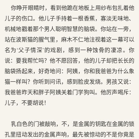
你睁开眼睛时，看到他跪在地板上用纱布包扎着他
儿子的伤口。他儿子手持着一根香蕉，寡淡无味地、
机械地戳着那个男人聪明智慧的脑袋。你站在一旁，
站在波斯猫的腥气里，麻木不仁地注视着这一幕可以
名为‘父子情深’的戏剧，感到一种蚀骨的凄凉。你
说：要我帮忙吗？他不愿回答，他的儿子却把长长的
脑袋扬起来，好奇地问：阿姨，你和我爸爸为什么象
猫一样叫？你听到问讯，感到脸皮发烧。男孩又说：
我爸爸昨天和胖子阿姨关着门学狗叫。他厉声喝斥：
儿子，不要胡说！
乳白色的门被敲响，不，是金属的钥匙在金属的锁
孔里扭动发出的金属声响，最先被惊动的不是你竟是