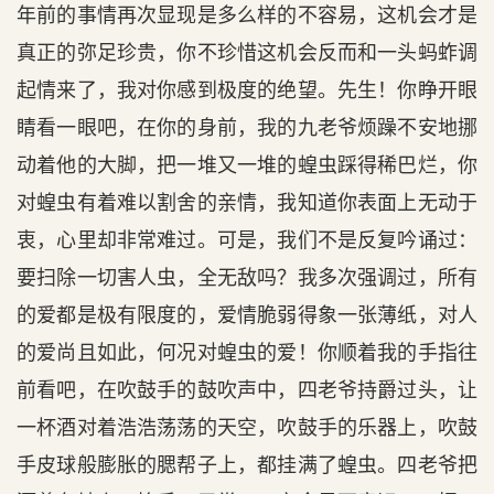
年前的事情再次显现是多么样的不容易，这机会才是
真正的弥足珍贵，你不珍惜这机会反而和一头蚂蚱调
起情来了，我对你感到极度的绝望。先生！你睁开眼
睛看一眼吧，在你的身前，我的九老爷烦躁不安地挪
动着他的大脚，把一堆又一堆的蝗虫踩得稀巴烂，你
对蝗虫有着难以割舍的亲情，我知道你表面上无动于
衷，心里却非常难过。可是，我们不是反复吟诵过：
要扫除一切害人虫，全无敌吗？我多次强调过，所有
的爱都是极有限度的，爱情脆弱得象一张薄纸，对人
的爱尚且如此，何况对蝗虫的爱！你顺着我的手指往
前看吧，在吹鼓手的鼓吹声中，四老爷持爵过头，让
一杯酒对着浩浩荡荡的天空，吹鼓手的乐器上，吹鼓
手皮球般膨胀的腮帮子上，都挂满了蝗虫。四老爷把