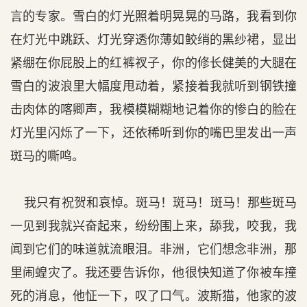
言的专家。雪白的灯光照着明晃晃的马路，我看到你
在灯光中跳跃、灯光穿透你薄如鲛绡的黑纱裙，显出
紧绷在你屁股上的红裤衩子，你的修长健美的大腿在
雪白的波浪里大幅度甩动着，紧接着我就听到钢铁撞
击肉体的喀卿声，我模模糊糊地记着你的惨白的脸在
灯光里闪烁了一下，还依稀听到你的嘴巴里发出一声
斑马的嘶鸣。
我只有祝贺和哀悼。斑马！斑马！斑马！那些斑马
一见到我就兴奋起来，纷纷围上来，舔我，咬我，我
闻到它们的味道就流眼泪。非洲，它们想念非洲，那
里闹蝗灾了。我还要告诉你，他很快知道了你被车撞
死的消息，他怔一下，叹了口气。波斯猫，他家的波