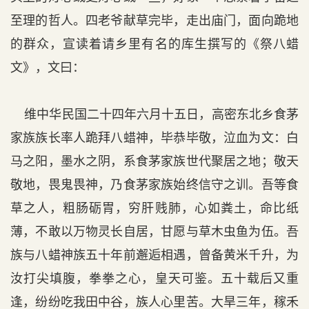
至理的哲人。四老爷献草完毕，走出庙门，面向跪地
的群众，宣读着请乡里有名的库生撰写的《祭八蜡
文》，文曰：
维中华民国二十四年六月十五日，高密东北乡食茅
家族族长率人跪拜八蜡神，毕恭毕敬，泣血为文：白
马之阳，墨水之阴，系食茅家族世代聚居之地；敬天
敬地，畏鬼畏神，乃食茅家族始终信守之训。吾等食
草之人，粗肠砺胃，穷肝贱肺，心如粪土，命比纸
薄，不敢以万物灵长自居，甘愿与草木虫鱼为伍。吾
族与八蜡神族五十年前邂逅相遇，曾备黄米千升，为
汝打尖填腹，拳拳之心，皇天可鉴。五十载后又重
逢，纷纷吃我田中谷，族人心里苦。大旱三年，稼禾