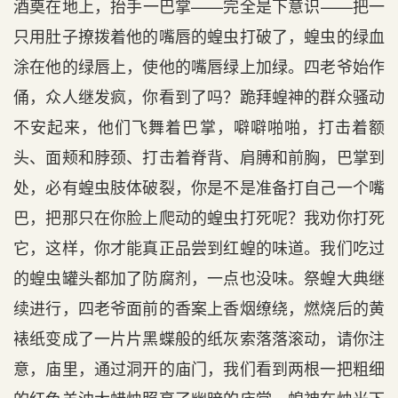
酒奠在地上，抬手一巴掌——完全是下意识——把一
只用肚子撩拨着他的嘴唇的蝗虫打破了，蝗虫的绿血
涂在他的绿唇上，使他的嘴唇绿上加绿。四老爷始作
俑，众人继发疯，你看到了吗？跪拜蝗神的群众骚动
不安起来，他们飞舞着巴掌，噼噼啪啪，打击着额
头、面颊和脖颈、打击着脊背、肩膊和前胸，巴掌到
处，必有蝗虫肢体破裂，你是不是准备打自己一个嘴
巴，把那只在你脸上爬动的蝗虫打死呢？我劝你打死
它，这样，你才能真正品尝到红蝗的味道。我们吃过
的蝗虫罐头都加了防腐剂，一点也没味。祭蝗大典继
续进行，四老爷面前的香案上香烟缭绕，燃烧后的黄
裱纸变成了一片片黑蝶般的纸灰索落落滚动，请你注
意，庙里，通过洞开的庙门，我们看到两根一把粗细