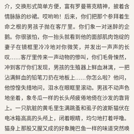
介，交换形式简单方便，富有罗曼蒂克精神，披着含
情脉脉的纱裙。哎哟哟！后来，你们把那个参拜着生
命之根的男孩子抛在客厅里。你们象一对迷醉的企
鹅。你很骇怕，你一抬头就看到他的面部肌肉饱绽的
妻子在镜框里冷冷地对你微笑，并发出一声声的长
叹……客厅里传来一声动物的惨叫，你们毛骨悚然，
冲到客厅你们发现，男孩的生殖器上鲜血淋漓，一把
沾满鲜血的铅笔刀扔在地板上……你怎么啦？他问，
他惊惶失措地问，泪水在眼眶里滚动。男孩不动声色
地坐着，象冬瓜一样的长头颅疲倦地倚在沙发的靠背
上。一只肮脏的黄毛里生满跳蚤和虱子的波斯猫伏在
电冰箱高高的头颅上，闭着眼睛，均匀地打着呼噜。
猫身上那股又腥又成的好象腌巴鱼一样的味道突然唤