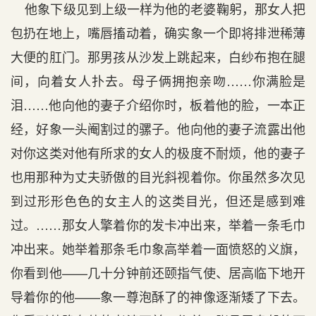
他象下级见到上级一样为他的老婆鞠躬，那女人把
包扔在地上，嘴唇搐动着，确实象一个即将排泄稀薄
大便的肛门。那男孩从沙发上跳起来，白纱布抱在腿
间，向着女人扑去。母子俩拥抱亲吻……你满脸是
泪……他向他的妻子介绍你时，板着他的脸，一本正
经，好象一头阉割过的骡子。他向他的妻子流露出他
对你这类对他有所求的女人的极度不耐烦，他的妻子
也用那种为丈夫骄傲的目光斜视着你。你虽然多次见
到过形形色色的女主人的这类目光，但还是感到难
过。……那女人擎着你的发卡冲出来，举着一条毛巾
冲出来。她举着那条毛巾象高举着一面愤怒的义旗，
你看到他——几十分钟前还颐指气使、居高临下地开
导着你的他——象一尊泡酥了的神像逐渐矮了下去。