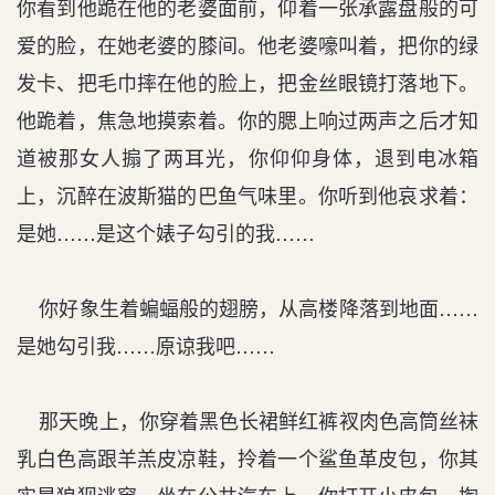
你看到他跪在他的老婆面前，仰着一张承露盘般的可
爱的脸，在她老婆的膝间。他老婆嚎叫着，把你的绿
发卡、把毛巾摔在他的脸上，把金丝眼镜打落地下。
他跪着，焦急地摸索着。你的腮上响过两声之后才知
道被那女人搧了两耳光，你仰仰身体，退到电冰箱
上，沉醉在波斯猫的巴鱼气味里。你听到他哀求着：
是她……是这个婊子勾引的我……
你好象生着蝙蝠般的翅膀，从高楼降落到地面……
是她勾引我……原谅我吧……
那天晚上，你穿着黑色长裙鲜红裤衩肉色高筒丝袜
乳白色高跟羊羔皮凉鞋，拎着一个鲨鱼革皮包，你其