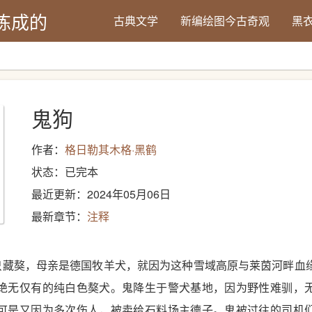
炼成的
古典文学
新编绘图今古奇观
黑
鬼狗
作者：
格日勒其木格·黑鹤
状态：已完本
最近更新：2024年05月06日
最新章节：
注释
一只藏獒，母亲是德国牧羊犬，就因为这种雪域高原与莱茵河畔血
绝无仅有的纯白色獒犬。鬼降生于警犬基地，因为野性难驯，
可是又因为多次伤人，被卖给石料场主德子。鬼被过往的司机