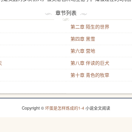
场看守黑人带走。从未有过的残酷训练和毒打使它练就了超
章节列表
去了对温暖人心的信任与渴望。它被黑人带到草原度假村，成
第二章 陌生的世界
乎意料的失败迫使它逃出度假村，开始了在呼伦贝尔草原上的
成为了传说中的雪狼。当它在蒙古大草原游荡被猎枪击伤时，
第四章 黑雪
，它再度遇到了那个曾经蹲在它身边，轻唤着“小狗狗”的孩子—
第六章 营地
出现了爱，孩子温柔的抚摸，轻柔的呼唤，小心的守候，让鬼
天
第八章 伴读的巨犬
的缘。阿尔斯楞的真情温暖了鬼那颗久己冰冷的心，他们生死
而，时光流逝的脚步无法阻止。鬼年岁大了，它再也无法陪伴
第十章 青色的牧草
那棵大树下，执著地等待着孩子的归来。它就卧在那儿，静静
久久不愿融化的白雪…… 这头唤“鬼”的纯白混血藏獒用它耀
由、信任和爱的故事。
Copyright ©
坏蛋是怎样炼成的1-4
小说全文阅读