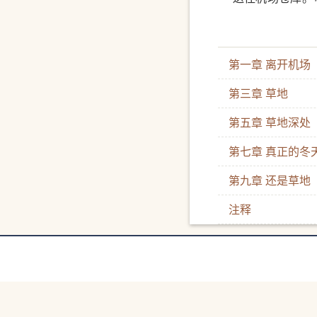
再次爆发，被货
度，却在同时失
第一章 离开机场
的工具。一次出
一头荒蛮的巨兽
第三章 草地
勒在鬼的脖颈时
第五章 草地深处
的生命中第一次
第七章 真正的冬
上这段命中注定
亲密无间……然
第九章 还是草地
楞，只能每天在
注释
动不动，像一团
个关于生命、自