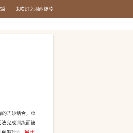
衣裳
鬼吹灯之湘西疑陵
缘的巧妙结合，蕴
无法完成训练而被
[展开]
们百般玩弄，终于