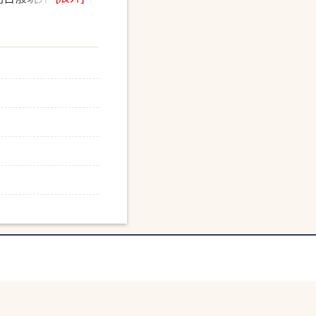
众的躯体和奔跑速
为人类牟利和娱乐
游荡生涯。它这样
当死亡的魔爪已经
—阿尔斯楞。在鬼
与孩子牵起了草原
与共，朝夕相伴，
外出上学的阿尔斯
地向远方眺望，一
眼的一生讲述了一