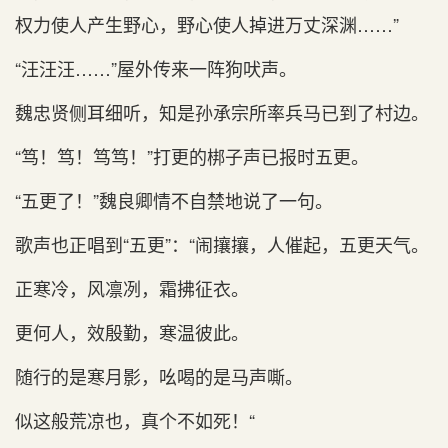
权力使人产生野心，野心使人掉进万丈深渊……”
“汪汪汪……”屋外传来一阵狗吠声。
魏忠贤侧耳细听，知是孙承宗所率兵马已到了村边。
“笃！笃！笃笃！”打更的梆子声已报时五更。
“五更了！”魏良卿情不自禁地说了一句。
歌声也正唱到“五更”：“闹攘攘，人催起，五更天气。
正寒冷，风凛冽，霜拂征衣。
更何人，效殷勤，寒温彼此。
随行的是寒月影，吆喝的是马声嘶。
似这般荒凉也，真个不如死！“