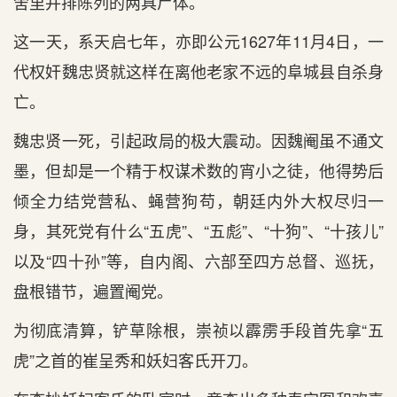
舍里并排陈列的两具尸体。
这一天，系天启七年，亦即公元1627年11月4日，一
代权奸魏忠贤就这样在离他老家不远的阜城县自杀身
亡。
魏忠贤一死，引起政局的极大震动。因魏阉虽不通文
墨，但却是一个精于权谋术数的宵小之徒，他得势后
倾全力结党营私、蝇营狗苟，朝廷内外大权尽归一
身，其死党有什么“五虎”、“五彪”、“十狗”、“十孩儿”
以及“四十孙”等，自内阁、六部至四方总督、巡抚，
盘根错节，遍置阉党。
为彻底清算，铲草除根，崇祯以霹雳手段首先拿“五
虎”之首的崔呈秀和妖妇客氏开刀。