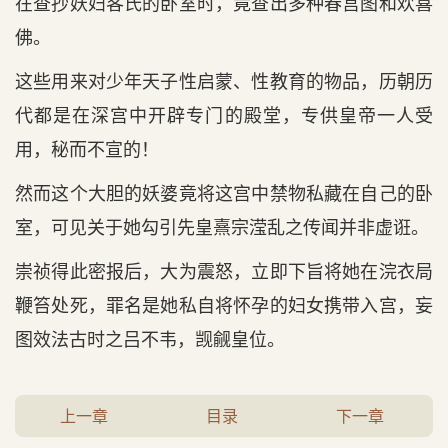
在查抄妖妇客氏的卧室时，竟查出多种春宫图和欢喜
佛。
这些用来对少年天子性启蒙、性教育的物品，历朝历
代都是在深宫中开辟专门的殿堂，专供皇帝一人受
用，秘而不宣的！
然而这个大胆的妖婆竟将这宫中禁物私藏在自己的卧
室，可见关于她勾引先皇熹宗滢乱之传闻并非虚诳。
崇祯得此密报后，大为震怒，立即下旨将她在浣衣局
鞭笞处死，罪名是她私自将怀孕的妇女携带入宫，妄
图效法古时之吕不韦，觊觎皇位。
上一章
目录
下一章