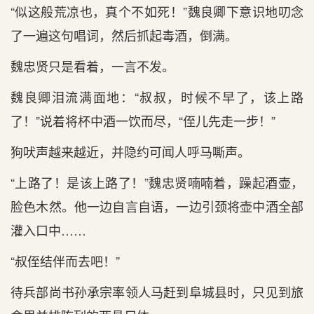
“似这般荒凉也，真个不如死！”魏良卿下意识地叨念
了一遍这句唱词，然后抓起毒酒，倒满。
魏忠贤只是看着，一言不发。
魏良卿泪流满面地：“叔叔，时候不早了，该上路
了！”说着将杯中酒一饮而尽，“侄儿先走一步！”
狗吠声越来越近，并隐约可闻人呼马嘶声。
“上路了！是该上路了！”魏忠贤喃喃着，躁起酒壶，
脸色木然。他一边自言自语，一边引颈将壶中酒全部
灌入口中……
“叔侄结伴而去吧！”
待兵部尚书孙承宗率领人马赶到阜城县时，只见到旅