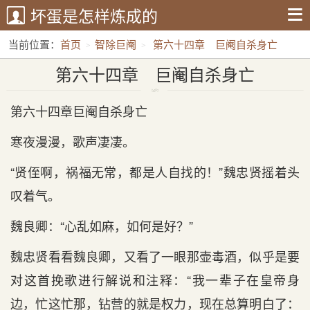
坏蛋是怎样炼成的
当前位置：
首页
智除巨阉
第六十四章 巨阉自杀身亡
第六十四章 巨阉自杀身亡
第六十四章巨阉自杀身亡
寒夜漫漫，歌声凄凄。
“贤侄啊，祸福无常，都是人自找的！”魏忠贤摇着头
叹着气。
魏良卿：“心乱如麻，如何是好？”
魏忠贤看看魏良卿，又看了一眼那壶毒酒，似乎是要
对这首挽歌进行解说和注释：“我一辈子在皇帝身
边，忙这忙那，钻营的就是权力，现在总算明白了：