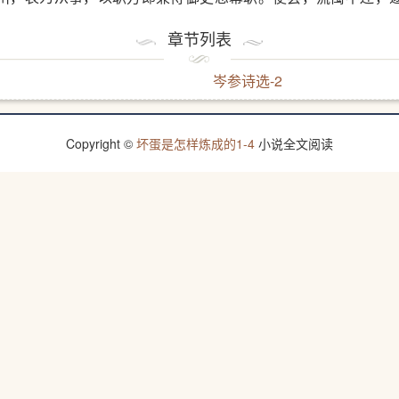
秀，多出佳境。每一篇出，人竞传写，比之吴均、何逊焉。
章节列表
岑参诗选-2
Copyright ©
坏蛋是怎样炼成的1-4
小说全文阅读