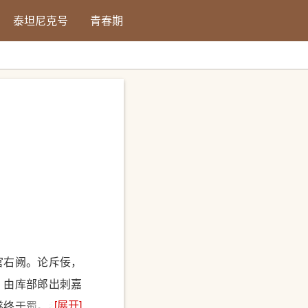
泰坦尼克号
青春期
官右阙。论斥佞，
，由库部郎出刺嘉
[展开]
遂终于蜀。参诗辞