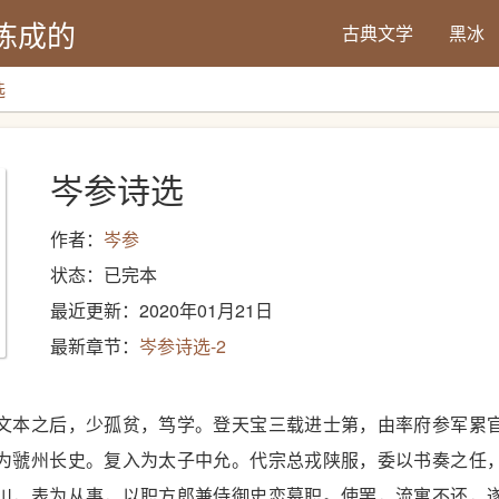
炼成的
古典文学
黑冰
选
岑参诗选
作者：
岑参
状态：已完本
最近更新：2020年01月21日
最新章节：
岑参诗选-2
文本之后，少孤贫，笃学。登天宝三载进士第，由率府参军累
为虢州长史。复入为太子中允。代宗总戎陕服，委以书奏之任
川，表为从事，以职方郎兼侍御史恋幕职。使罢，流寓不还，