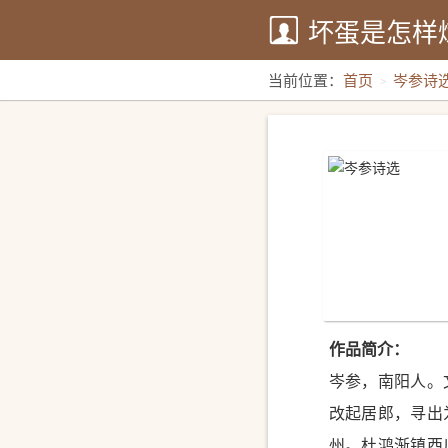
坏蛋是怎样
当前位置：
首页
岑参诗
作品简介：
岑参，南阳人。
改起居郎，寻出
州。杜鸿渐镇西