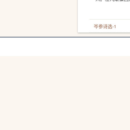
意清切，迥拔孤
岑参诗选-1