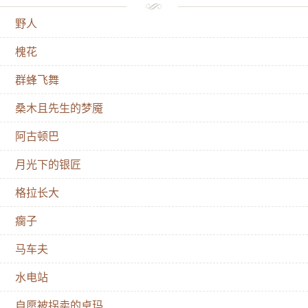
在工作了。满月满满的升上天空，朦胧的光芒使河谷更
野人
加空旷，周围的一切变得模糊而又遥远。这时，你就听
吧，月光里，或是月亮上就传来了银匠锻打银子的声
槐花
音……
群蜂飞舞
桑木且先生的梦魇
阿古顿巴
月光下的银匠
格拉长大
瘸子
马车夫
水电站
自愿被拐卖的卓玛